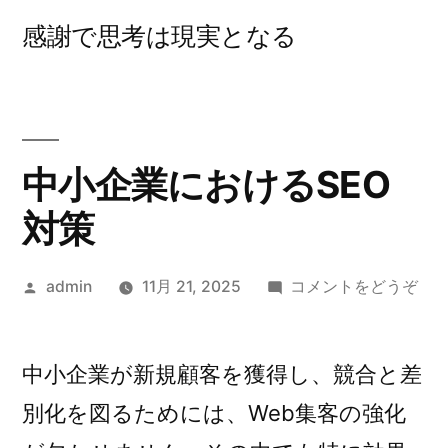
コ
感謝で思考は現実となる
ン
テ
ン
ツ
中小企業におけるSEO
へ
対策
ス
投
(中
admin
11月 21, 2025
コメントをどうぞ
キ
稿
小
ッ
者:
企
プ
業
中小企業が新規顧客を獲得し、競合と差
に
別化を図るためには、Web集客の強化
お