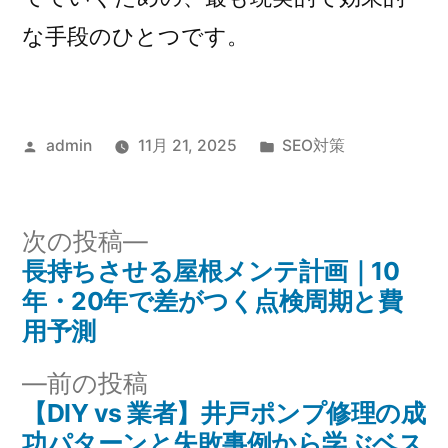
な手段のひとつです。
投
カ
admin
11月 21, 2025
SEO対策
稿
テ
者:
ゴ
リ
次
次の投稿
ー:
の
長持ちさせる屋根メンテ計画｜10
投
投
年・20年で差がつく点検周期と費
稿
稿:
用予測
ナ
前
前の投稿
の
【DIY vs 業者】井戸ポンプ修理の成
ビ
投
功パターンと失敗事例から学ぶベス