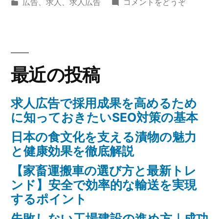
稿
カ
(求
広告
、
求人
、
求人広告
コメントをどうぞ
で
者:
テ
人
採
ゴ
広
リ
告
用
ー:
で
成
最近の投稿
採
用
果
成
求人広告で採用成果を高めるため
を
果
に知っておきたいSEO対策の基本
高
を
日本の食文化を支える漬物の魅力
高
め
と健康効果を徹底解説
め
る
る
【家畜運搬車の選び方と最新トレ
た
た
ンド】安全で効率的な輸送を実現
め
するポイント
め
に
失敗しない工場建設の進め方｜成功