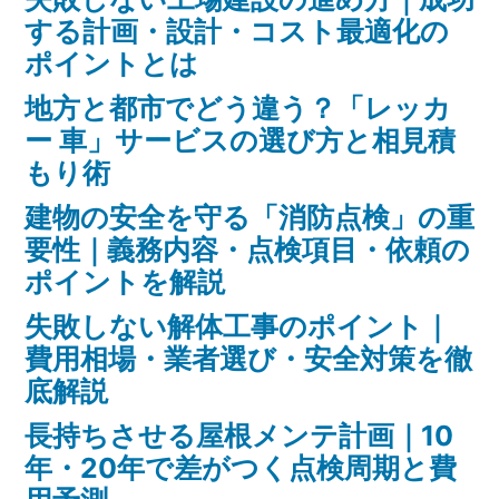
に
知
する計画・設計・コスト最適化の
っ
知
ポイントとは
て
っ
お
地方と都市でどう違う？「レッカ
き
て
ー 車」サービスの選び方と相見積
た
もり術
お
い
建物の安全を守る「消防点検」の重
き
SEO
要性｜義務内容・点検項目・依頼の
対
た
ポイントを解説
策
い
の
失敗しない解体工事のポイント｜
SEO
基
費用相場・業者選び・安全対策を徹
本)
底解説
対
長持ちさせる屋根メンテ計画｜10
策
年・20年で差がつく点検周期と費
の