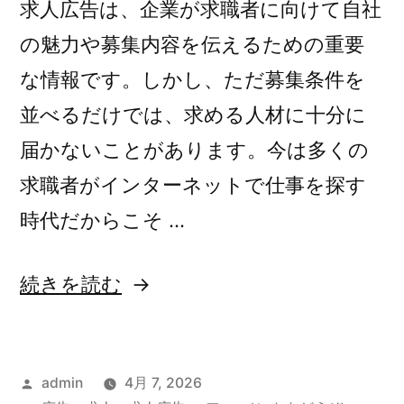
求人広告は、企業が求職者に向けて自社
の魅力や募集内容を伝えるための重要
な情報です。しかし、ただ募集条件を
並べるだけでは、求める人材に十分に
届かないことがあります。今は多くの
求職者がインターネットで仕事を探す
時代だからこそ …
“求
続きを読む
人
広
投
admin
4月 7, 2026
告