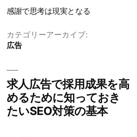
コ
感謝で思考は現実となる
ン
テ
カテゴリーアーカイブ:
ン
広告
ツ
へ
ス
求人広告で採用成果を高
キ
めるために知っておき
ッ
たいSEO対策の基本
プ