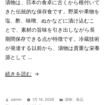
漬物は、日本の食卓に古くから根付いて
きた伝統的な保存食です。野菜や果物を
塩、酢、味噌、ぬかなどに漬け込むこ
とで、素材の旨味を引き出しながら長
期間保存できる点が特徴です。冷蔵技術
が発達する以前から、漬物は貴重な栄養
源として …
“日
続きを読む
本
の
投
カ
admin
1月 14, 2026
漬物
、
食品
食