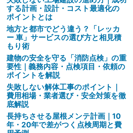
と
健
する計画・設計・コスト最適化の
康
健
ポイントとは
効
康
果
地方と都市でどう違う？「レッカ
を
効
ー 車」サービスの選び方と相見積
徹
もり術
果
底
建物の安全を守る「消防点検」の重
を
解
要性｜義務内容・点検項目・依頼の
説)
徹
ポイントを解説
底
失敗しない解体工事のポイント｜
解
費用相場・業者選び・安全対策を徹
底解説
説”
長持ちさせる屋根メンテ計画｜10
の
年・20年で差がつく点検周期と費