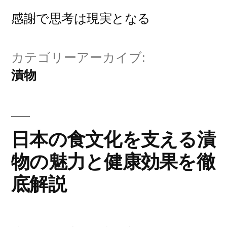
コ
感謝で思考は現実となる
ン
テ
カテゴリーアーカイブ:
ン
漬物
ツ
へ
ス
日本の食文化を支える漬
キ
物の魅力と健康効果を徹
ッ
底解説
プ