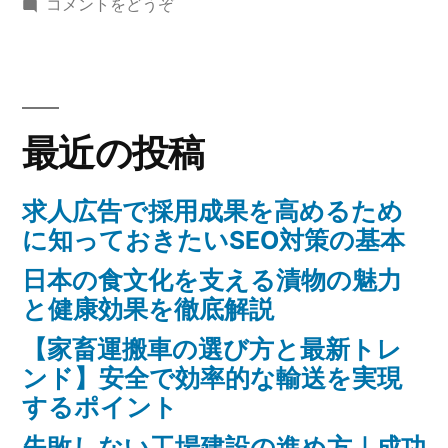
稿
(日
テ
コメントをどうぞ
文
者:
本
ゴ
化
の
リ
食
ー:
を
文
支
最近の投稿
化
を
え
支
求人広告で採用成果を高めるため
る
え
に知っておきたいSEO対策の基本
漬
る
日本の食文化を支える漬物の魅力
漬
物
と健康効果を徹底解説
物
の
の
【家畜運搬車の選び方と最新トレ
魅
魅
ンド】安全で効率的な輸送を実現
力
するポイント
力
と
失敗しない工場建設の進め方｜成功